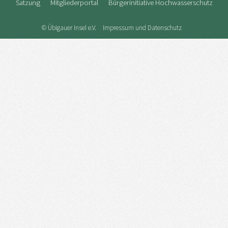
Satzung
Mitgliederportal
Bürgerinitiative Hochwasserschutz
© Übigauer Insel e.V.
Impressum und Datenschutz